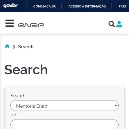
COMUNICA BR
ACESSO À INFORMAÇÃO
PARTI
Skip navigation
IR
PARA
O
CONTEÚDO
Search
Search
Search:
for