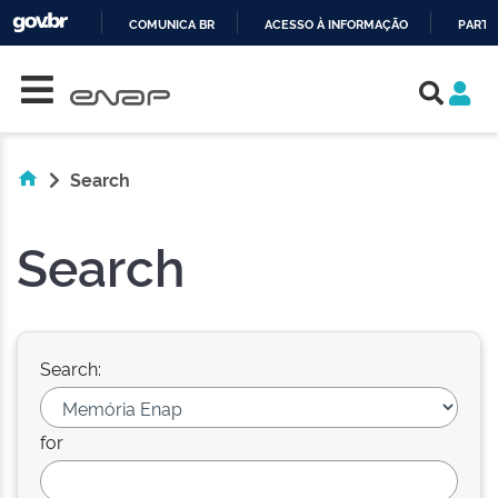
COMUNICA BR
ACESSO À INFORMAÇÃO
PARTI
Skip navigation
IR
PARA
O
CONTEÚDO
Search
Search
Search:
for