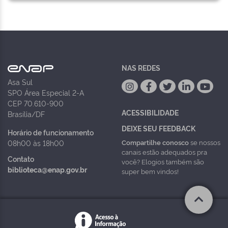
NAS REDES
Asa Sul
SPO Área Especial 2-A
CEP 70.610-900
ACESSIBILIDADE
Brasília/DF
DEIXE SEU FEEDBACK
Horário de funcionamento
Compartilhe conosco
se nossos
08h00 às 18h00
canais estão adequados pra
Contato
você? Elogios também são
biblioteca@enap.gov.br
super bem vindos!