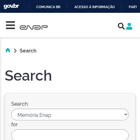
COMUNICA BR
ACESSO À INFORMAÇÃO
PARTI
Skip navigation
IR
PARA
O
CONTEÚDO
Search
Search
Search:
for