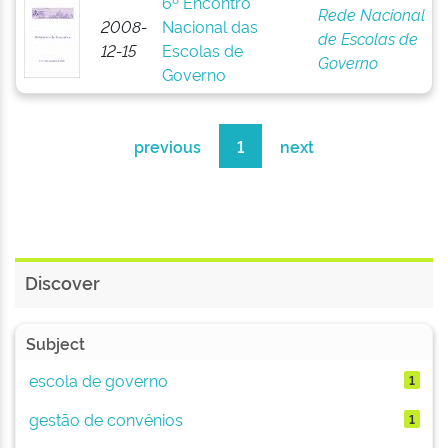
6º Encontro
Rede Nacional
2008-
Nacional das
de Escolas de
12-15
Escolas de
Governo
Governo
previous
1
next
Discover
Subject
escola de governo
1
gestão de convênios
1