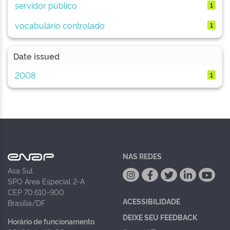
servidor público
1
vocabulário controlado
1
Date issued
2008
1
NAS REDES
Asa Sul
SPO Área Especial 2-A
CEP 70.610-900
ACESSIBILIDADE
Brasília/DF
DEIXE SEU FEEDBACK
Horário de funcionamento