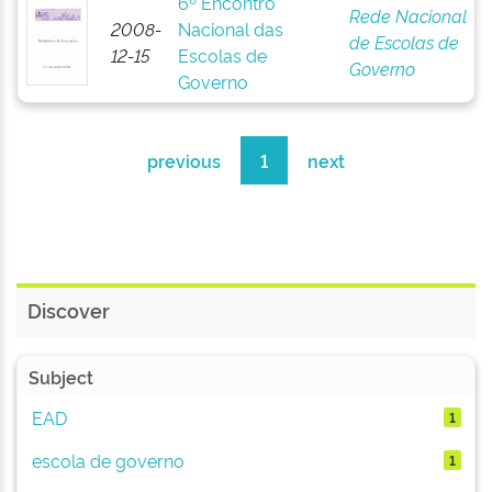
6º Encontro
Rede Nacional
2008-
Nacional das
de Escolas de
12-15
Escolas de
Governo
Governo
previous
1
next
Discover
Subject
EAD
1
escola de governo
1