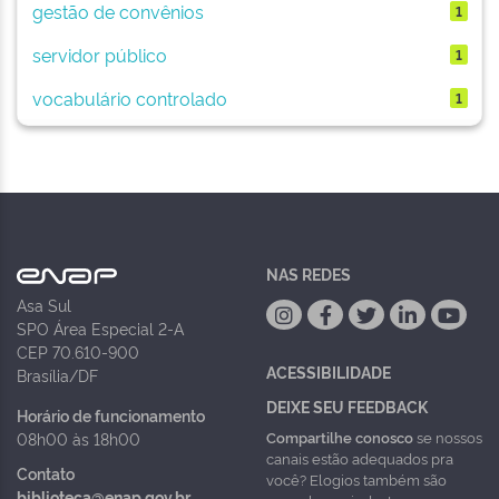
gestão de convênios
1
servidor público
1
vocabulário controlado
1
NAS REDES
Asa Sul
SPO Área Especial 2-A
CEP 70.610-900
ACESSIBILIDADE
Brasília/DF
DEIXE SEU FEEDBACK
Horário de funcionamento
Compartilhe conosco
se nossos
08h00 às 18h00
canais estão adequados pra
Contato
você? Elogios também são
biblioteca@enap.gov.br