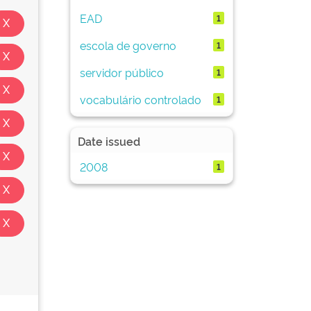
EAD
1
escola de governo
1
servidor público
1
vocabulário controlado
1
Date issued
2008
1