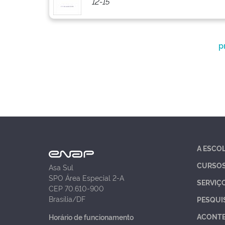
12-15
p
A ESCO
CURSO
Asa Sul
SPO Área Especial 2-A
SERVIÇ
CEP 70.610-900
Brasília/DF
PESQUI
ACONT
Horário de funcionamento