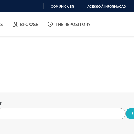
COMUNICA BR
ACESSO À INFORMAÇÃO
IR
PARA
ES
BROWSE
THE REPOSITORY
O
CONTEÚDO
r