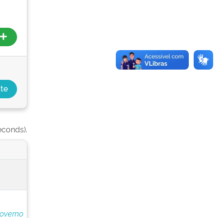
econds).
Governo