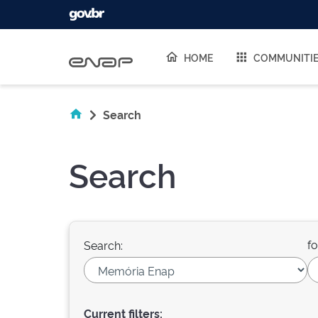
Skip navigation
HOME
COMMUNITI
Search
Search
fo
Search:
Current filters: