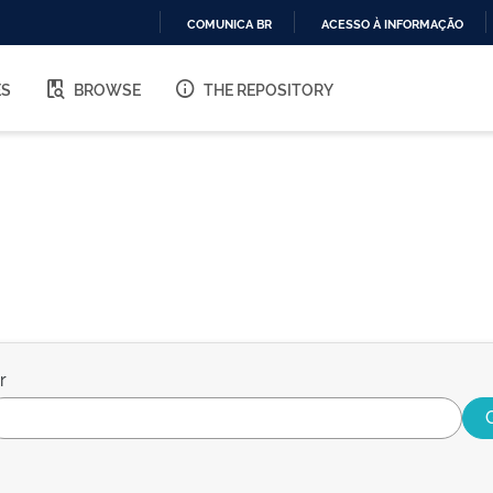
COMUNICA BR
ACESSO À INFORMAÇÃO
IR
PARA
ES
BROWSE
THE REPOSITORY
O
CONTEÚDO
r