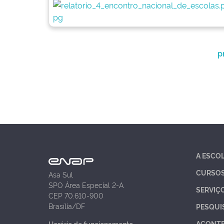
p
A ESCO
CURSO
Asa Sul
SPO Área Especial 2-A
SERVIÇ
CEP 70.610-900
Brasília/DF
PESQUI
ACONT
Horário de funcionamento