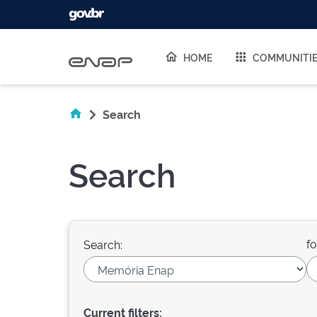
Skip navigation
HOME
COMMUNITI
Search
Search
fo
Search:
Current filters: