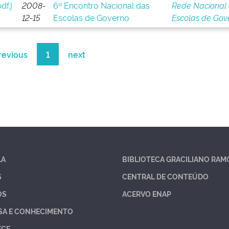
2008-
6º Encontro Nacional das
Rede Nacional
12-15
Escolas de Governo
Escolas de Gov
revious
1
next
LA
BIBLIOTECA GRACILIANO RAM
S
CENTRAL DE CONTEÚDO
OS
ACERVO ENAP
SA E CONHECIMENTO
ECE