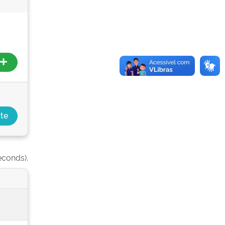
econds).