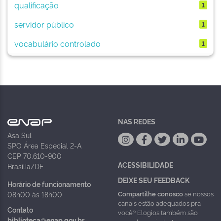
qualificação
1
servidor público
1
vocabulário controlado
1
NAS REDES
Asa Sul
SPO Área Especial 2-A
CEP 70.610-900
ACESSIBILIDADE
Brasília/DF
DEIXE SEU FEEDBACK
Horário de funcionamento
Compartilhe conosco
se nossos
08h00 às 18h00
canais estão adequados pra
Contato
você? Elogios também são
biblioteca@enap.gov.br