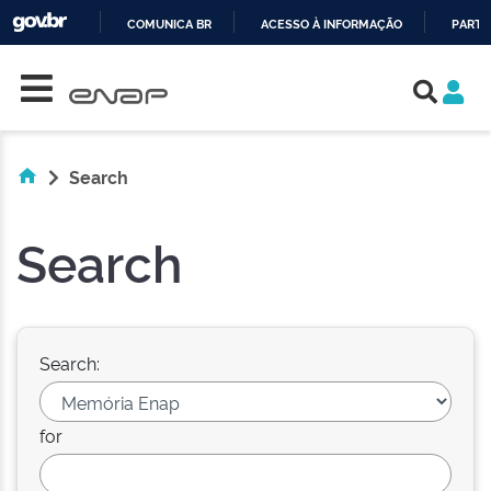
COMUNICA BR
ACESSO À INFORMAÇÃO
PARTI
Skip navigation
IR
PARA
O
CONTEÚDO
Search
Search
Search:
for