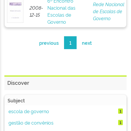
6º Encontro
Rede Nacional
2008-
Nacional das
de Escolas de
12-15
Escolas de
Governo
Governo
previous
1
next
Discover
Subject
escola de governo
1
gestão de convênios
1