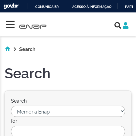
COMUNICA BR
ACESSO À INFORMAÇÃO
PARTI
Skip navigation
IR
PARA
O
CONTEÚDO
Search
Search
Search:
for