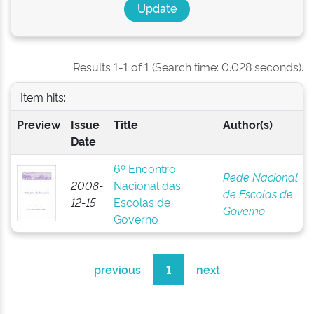
Results 1-1 of 1 (Search time: 0.028 seconds).
Item hits:
Preview
Issue
Title
Author(s)
Date
6º Encontro
Rede Nacional
2008-
Nacional das
de Escolas de
12-15
Escolas de
Governo
Governo
previous
1
next