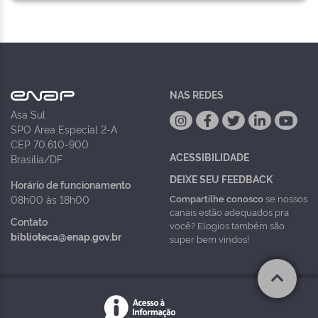
NAS REDES
Asa Sul
SPO Área Especial 2-A
CEP 70.610-900
ACESSIBILIDADE
Brasília/DF
DEIXE SEU FEEDBACK
Horário de funcionamento
Compartilhe conosco
se nossos
08h00 às 18h00
canais estão adequados pra
Contato
você? Elogios também são
biblioteca@enap.gov.br
super bem vindos!