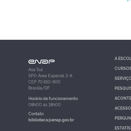
A ESCO
CURSO
Asa Sul
SPO Área Especial 2-A
SERVIÇ
CEP 70.610-900
Brasília/DF
PESQUI
ACONT
Horário de funcionamento
08h00 às 18h00
ACESSO
Contato
PERGUN
biblioteca@enap.gov.br
ESTATÍS