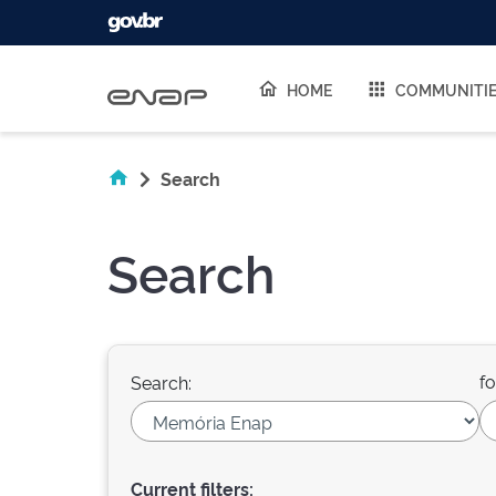
Skip navigation
HOME
COMMUNITI
Search
Search
fo
Search:
Current filters: