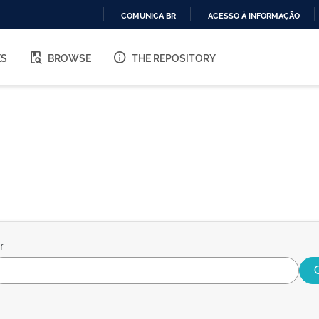
COMUNICA BR
ACESSO À INFORMAÇÃO
IR
PARA
ES
BROWSE
THE REPOSITORY
O
CONTEÚDO
r