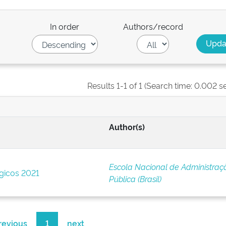
In order
Authors/record
Results 1-1 of 1 (Search time: 0.002 s
Author(s)
Escola Nacional de Administraç
égicos 2021
Pública (Brasil)
revious
1
next