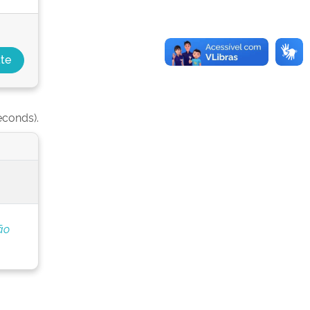
econds).
ão