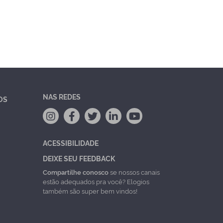
NAS REDES
OS
ACESSIBILIDADE
DEIXE SEU FEEDBACK
Compartilhe conosco
se nossos canais
estão adequados pra você? Elogios
também são super bem vindos!