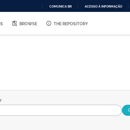
COMUNICA BR
ACESSO À INFORMAÇÃO
IR
PARA
ES
BROWSE
THE REPOSITORY
O
CONTEÚDO
r