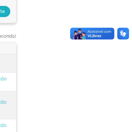
econds).
ção
ção
ção