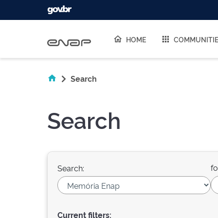
Skip navigation
HOME
COMMUNITI
Search
Search
fo
Search:
Current filters: