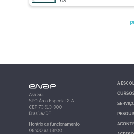
03
p
A ESCO
CURSO
Asa Sul
SPO Área Especial 2-A
SERVIÇ
CEP 70.610-900
Brasília/DF
PESQUI
ACONT
Horário de funcionamento
08h00 às 18h00
ACESSO