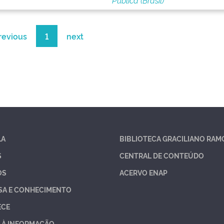
Pública (Brasil)
revious
1
next
LA
BIBLIOTECA GRACILIANO RAM
S
CENTRAL DE CONTEÚDO
OS
ACERVO ENAP
SA E CONHECIMENTO
ECE
 À INFORMAÇÃO