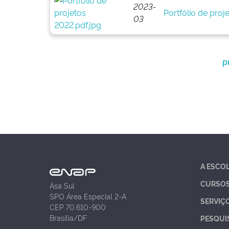
2023-
Portfólio de proj
03
p
A ESCO
CURSO
Asa Sul
SPO Área Especial 2-A
SERVIÇ
CEP 70.610-900
Brasília/DF
PESQUI