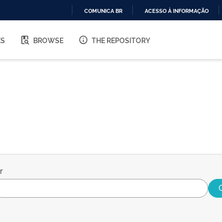
COMUNICA BR
ACESSO À INFORMAÇÃO
IR
PARA
ES
BROWSE
THE REPOSITORY
O
CONTEÚDO
r