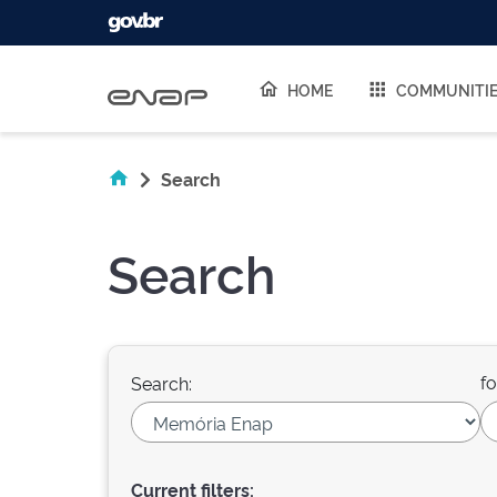
Skip navigation
HOME
COMMUNITI
Search
Search
fo
Search:
Current filters: