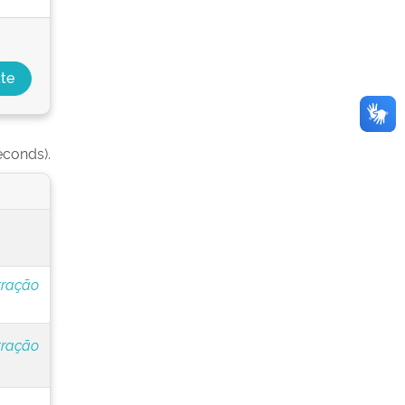
econds).
tração
tração