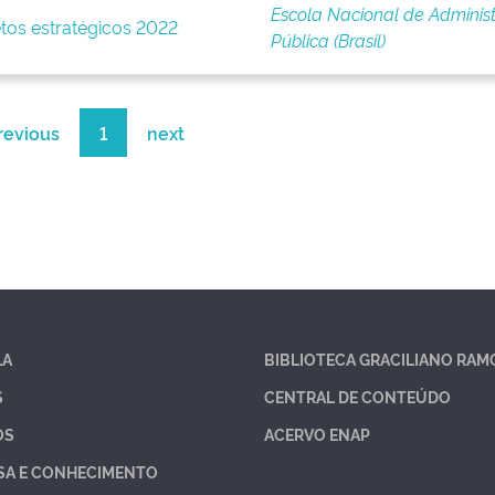
Escola Nacional de Adminis
etos estratégicos 2022
Pública (Brasil)
revious
1
next
LA
BIBLIOTECA GRACILIANO RAM
S
CENTRAL DE CONTEÚDO
OS
ACERVO ENAP
SA E CONHECIMENTO