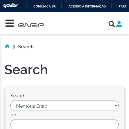
COMUNICA BR
ACESSO À INFORMAÇÃO
PARTI
Skip navigation
IR
PARA
O
CONTEÚDO
Search
Search
Search:
for