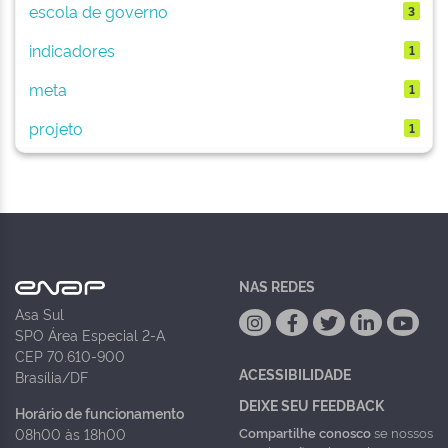
escola de governo
3
indicadores
1
meta
1
projeto
1
NAS REDES
Asa Sul
SPO Área Especial 2-A
CEP 70.610-900
ACESSIBILIDADE
Brasília/DF
DEIXE SEU FEEDBACK
Horário de funcionamento
Compartilhe conosco
se nossos
08h00 às 18h00