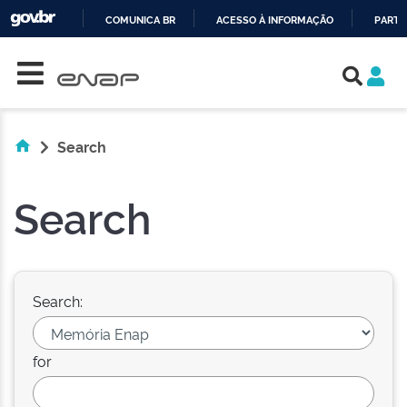
COMUNICA BR
ACESSO À INFORMAÇÃO
PARTI
Skip navigation
IR
PARA
O
CONTEÚDO
Search
Search
Search:
for