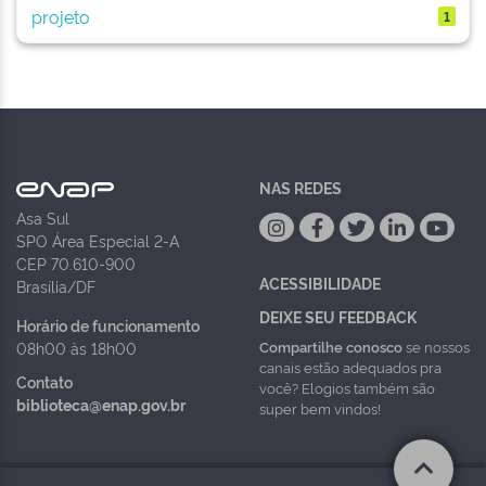
projeto
1
NAS REDES
Asa Sul
SPO Área Especial 2-A
CEP 70.610-900
ACESSIBILIDADE
Brasília/DF
DEIXE SEU FEEDBACK
Horário de funcionamento
Compartilhe conosco
se nossos
08h00 às 18h00
canais estão adequados pra
Contato
você? Elogios também são
biblioteca@enap.gov.br
super bem vindos!