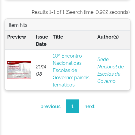
Results 1-1 of 1 (Search time: 0.922 seconds).
Item hits:
Preview
Issue
Title
Author(s)
Date
10º Encontro
Rede
Nacional das
2014-
Nacional de
Escolas de
08
Escolas de
Governo: painéis
Governo
temáticos
previous
1
next