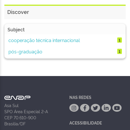
Discover
Subject
cooperação técnica internacional
1
pós-graduação
1
NAS REDES
Asa Sul
SPO Área Especial 2-A
CEP 70.610-900
ACESSIBILIDADE
Brasília/DF