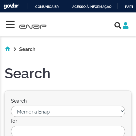
COMUNICA BR
ACESSO À INFORMAÇÃO
PARTI
Skip navigation
IR
PARA
O
CONTEÚDO
Search
Search
Search:
for