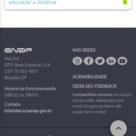
educação a distância
1
NAS REDES
Asa Sul
SPO Área Especial 2-A
CEP 70.610-900
ACESSIBILIDADE
Brasília/DF
DEIXE SEU FEEDBACK
Horário de funcionamento
Compartilhe conosco
se nossos
08h00 às 18h00
canais estão adequados pra
Contato
você? Elogios também são
biblioteca@enap.gov.br
super bem vindos!