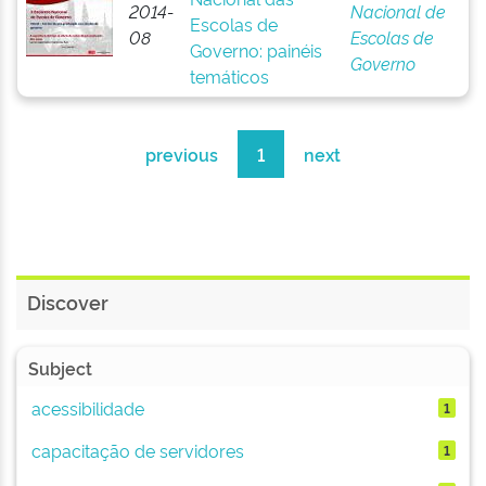
2014-
Nacional de
Escolas de
08
Escolas de
Governo: painéis
Governo
temáticos
previous
1
next
Discover
Subject
acessibilidade
1
capacitação de servidores
1