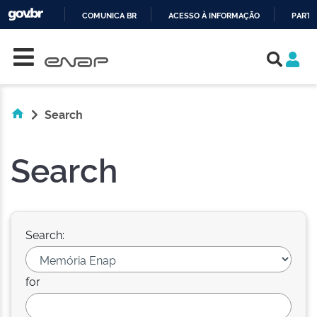
COMUNICA BR
ACESSO À INFORMAÇÃO
PARTI
Skip navigation
IR
PARA
O
CONTEÚDO
Search
Search
Search:
for