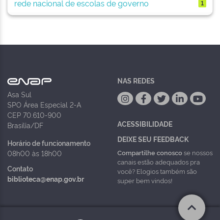
rede nacional de escolas de governo
1
NAS REDES
Asa Sul
SPO Área Especial 2-A
CEP 70.610-900
ACESSIBILIDADE
Brasília/DF
DEIXE SEU FEEDBACK
Horário de funcionamento
Compartilhe conosco
se nossos
08h00 às 18h00
canais estão adequados pra
Contato
você? Elogios também são
biblioteca@enap.gov.br
super bem vindos!