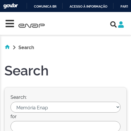
COMUNICA BR
ACESSO À INFORMAÇÃO
PARTI
Skip navigation
IR
PARA
O
CONTEÚDO
Search
Search
Search:
for