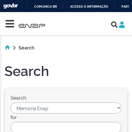
COMUNICA BR
ACESSO À INFORMAÇÃO
PARTI
Skip navigation
IR
PARA
O
CONTEÚDO
Search
Search
Search:
for