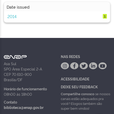
Date issued
2014
1
NAS REDES
Asa Sul
SPO Área Especial 2-A
CEP 70.610-900
ACESSIBILIDADE
Brasília/DF
DEIXE SEU FEEDBACK
Horário de funcionamento
Compartilhe conosco
se nossos
08h00 às 18h00
canais estão adequados pra
Contato
você? Elogios também são
biblioteca@enap.gov.br
super bem vindos!