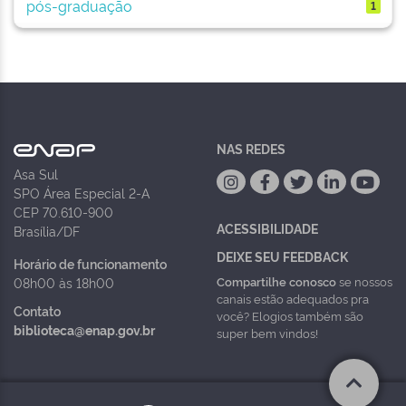
pós-graduação
1
NAS REDES
Asa Sul
SPO Área Especial 2-A
CEP 70.610-900
ACESSIBILIDADE
Brasília/DF
DEIXE SEU FEEDBACK
Horário de funcionamento
Compartilhe conosco
se nossos
08h00 às 18h00
canais estão adequados pra
Contato
você? Elogios também são
biblioteca@enap.gov.br
super bem vindos!