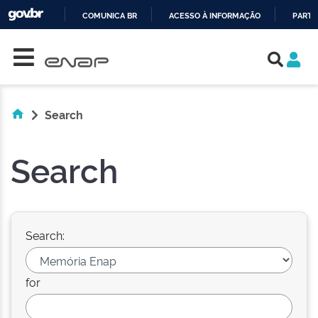
COMUNICA BR
ACESSO À INFORMAÇÃO
PARTI
Skip navigation
IR
PARA
O
CONTEÚDO
Search
Search
Search:
for