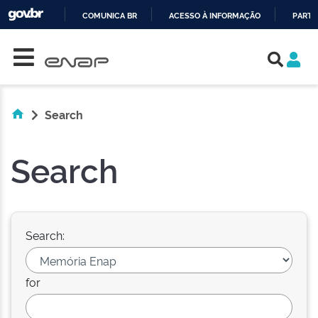
COMUNICA BR
ACESSO À INFORMAÇÃO
PARTI
Skip navigation
IR
PARA
O
CONTEÚDO
Search
Search
Search:
for