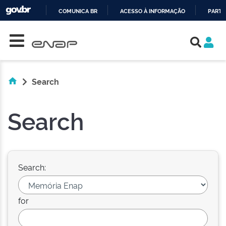
COMUNICA BR
ACESSO À INFORMAÇÃO
PARTI
Skip navigation
IR
PARA
O
CONTEÚDO
Search
Search
Search:
for