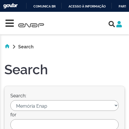
COMUNICA BR
ACESSO À INFORMAÇÃO
PARTI
Skip navigation
IR
PARA
O
CONTEÚDO
Search
Search
Search:
for