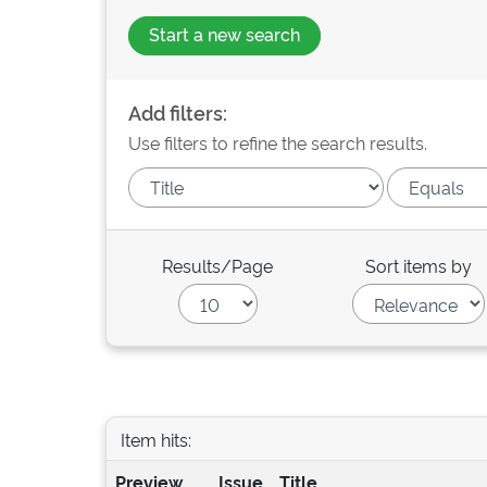
Start a new search
Add filters:
Use filters to refine the search results.
Results/Page
Sort items by
Item hits:
Preview
Issue
Title