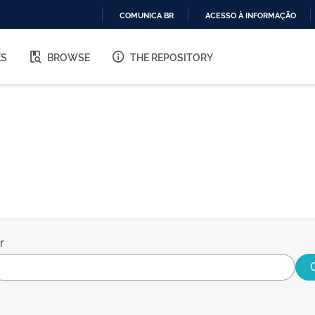
COMUNICA BR
ACESSO À INFORMAÇÃO
IR
PARA
ES
BROWSE
THE REPOSITORY
O
CONTEÚDO
r