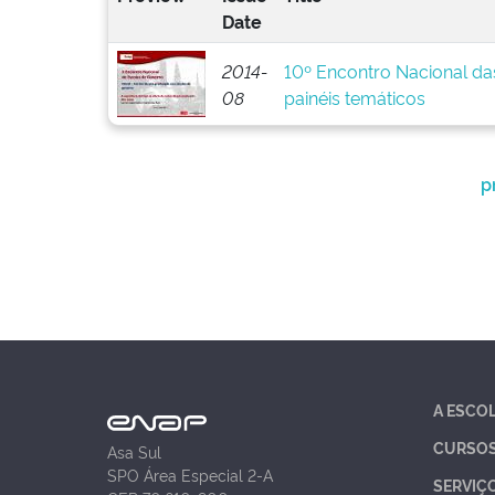
Date
2014-
10º Encontro Nacional da
08
painéis temáticos
p
A ESCO
CURSO
Asa Sul
SPO Área Especial 2-A
SERVIÇ