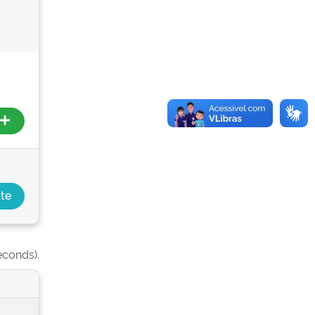
econds).