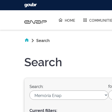
Skip navigation
HOME
COMMUNITI
Search
Search
fo
Search:
Current filters: