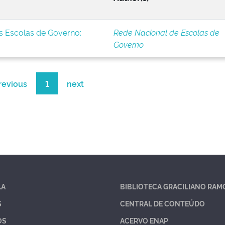
s Escolas de Governo:
Rede Nacional de Escolas de
Governo
revious
1
next
LA
BIBLIOTECA GRACILIANO RAM
S
CENTRAL DE CONTEÚDO
OS
ACERVO ENAP