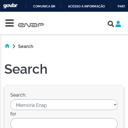
COMUNICA BR
ACESSO À INFORMAÇÃO
PARTI
Skip navigation
IR
PARA
O
CONTEÚDO
Search
Search
Search:
for