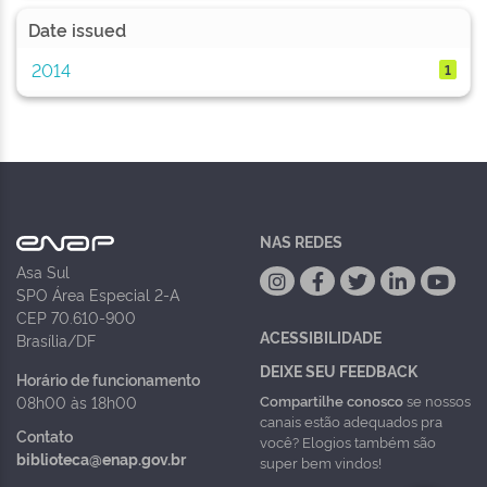
Date issued
2014
1
NAS REDES
Asa Sul
SPO Área Especial 2-A
CEP 70.610-900
ACESSIBILIDADE
Brasília/DF
DEIXE SEU FEEDBACK
Horário de funcionamento
Compartilhe conosco
se nossos
08h00 às 18h00
canais estão adequados pra
Contato
você? Elogios também são
biblioteca@enap.gov.br
super bem vindos!