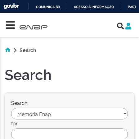
COMUNICA BR
ACESSO À INFORMAÇÃO
PARTI
Skip navigation
IR
PARA
O
CONTEÚDO
Search
Search
Search:
for