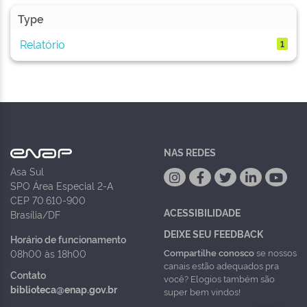
Type
Relatório
1
NAS REDES
Asa Sul
SPO Área Especial 2-A
CEP 70.610-900
ACESSIBILIDADE
Brasília/DF
DEIXE SEU FEEDBACK
Horário de funcionamento
Compartilhe conosco
se nossos
08h00 às 18h00
canais estão adequados pra
Contato
você? Elogios também são
biblioteca@enap.gov.br
super bem vindos!