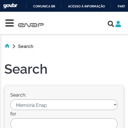
COMUNICA BR
ACESSO À INFORMAÇÃO
PARTI
Skip navigation
IR
PARA
O
CONTEÚDO
Search
Search
Search:
for