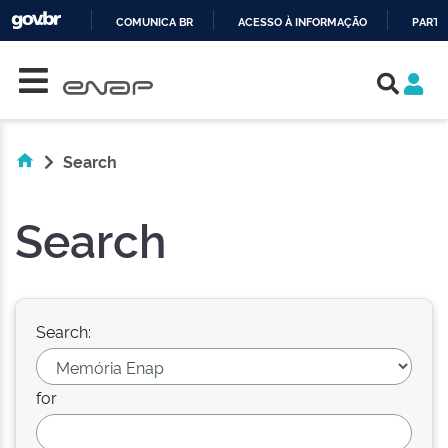
COMUNICA BR
ACESSO À INFORMAÇÃO
PARTI
Skip navigation
IR
PARA
O
CONTEÚDO
Search
Search
Search:
for