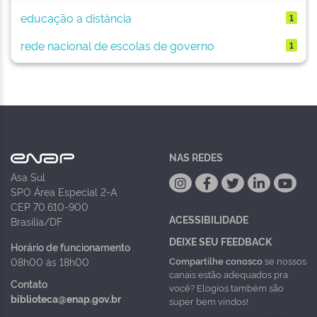
educação a distância
1
rede nacional de escolas de governo
1
NAS REDES
Asa Sul
SPO Área Especial 2-A
CEP 70.610-900
ACESSIBILIDADE
Brasília/DF
DEIXE SEU FEEDBACK
Horário de funcionamento
Compartilhe conosco
se nossos
08h00 às 18h00
canais estão adequados pra
Contato
você? Elogios também são
biblioteca@enap.gov.br
super bem vindos!