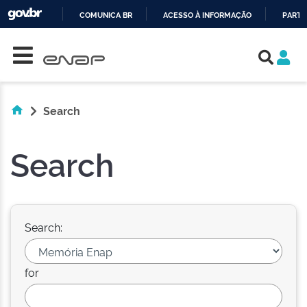
COMUNICA BR
ACESSO À INFORMAÇÃO
PARTI
Skip navigation
IR
PARA
O
CONTEÚDO
Search
Search
Search:
for