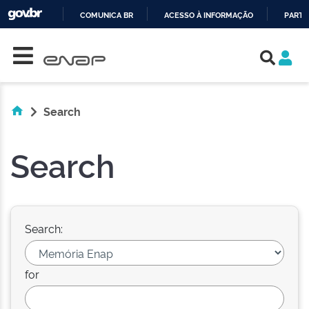
COMUNICA BR
ACESSO À INFORMAÇÃO
PARTI
Skip navigation
IR
PARA
O
CONTEÚDO
Search
Search
Search:
for