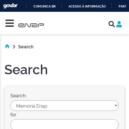
COMUNICA BR
ACESSO À INFORMAÇÃO
PARTI
Skip navigation
IR
PARA
O
CONTEÚDO
Search
Search
Search:
for