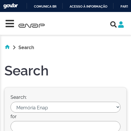
COMUNICA BR
ACESSO À INFORMAÇÃO
PARTI
Skip navigation
IR
PARA
O
CONTEÚDO
Search
Search
Search:
for