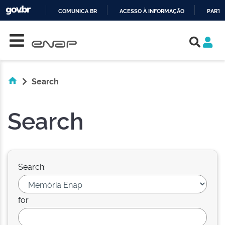
COMUNICA BR
ACESSO À INFORMAÇÃO
PARTI
Skip navigation
IR
PARA
O
CONTEÚDO
Search
Search
Search:
for