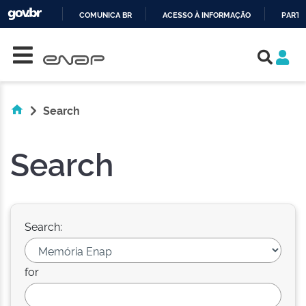
COMUNICA BR
ACESSO À INFORMAÇÃO
PARTI
Skip navigation
IR
PARA
O
CONTEÚDO
Search
Search
Search:
for