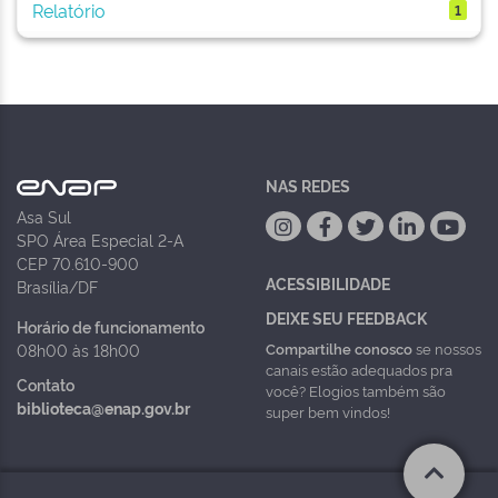
Relatório
1
NAS REDES
Asa Sul
SPO Área Especial 2-A
CEP 70.610-900
ACESSIBILIDADE
Brasília/DF
DEIXE SEU FEEDBACK
Horário de funcionamento
Compartilhe conosco
se nossos
08h00 às 18h00
canais estão adequados pra
Contato
você? Elogios também são
biblioteca@enap.gov.br
super bem vindos!