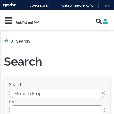
COMUNICA BR
ACESSO À INFORMAÇÃO
PARTI
Skip navigation
IR
PARA
O
CONTEÚDO
Search
Search
Search:
for