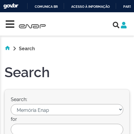
COMUNICA BR
ACESSO À INFORMAÇÃO
PARTI
Skip navigation
IR
PARA
O
CONTEÚDO
Search
Search
Search:
for