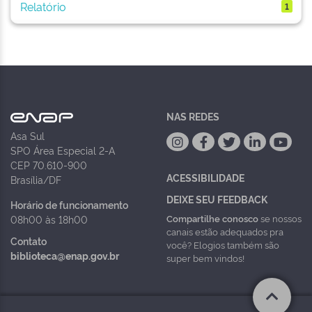
Relatório
1
NAS REDES
Asa Sul
SPO Área Especial 2-A
CEP 70.610-900
ACESSIBILIDADE
Brasília/DF
DEIXE SEU FEEDBACK
Horário de funcionamento
Compartilhe conosco
se nossos
08h00 às 18h00
canais estão adequados pra
Contato
você? Elogios também são
biblioteca@enap.gov.br
super bem vindos!