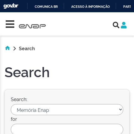
COMUNICA BR
ACESSO À INFORMAÇÃO
PARTI
Skip navigation
IR
PARA
O
CONTEÚDO
Search
Search
Search:
for