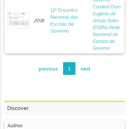
Cardeal Dom
12º Encontro
Eugênio de
Nacional das
2018
Araújo Sales
Escolas de
(EGRN)
;
Rede
Governo
Nacional de
Escolas de
Governo
previous
1
next
Discover
Author