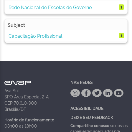
Rede Nacional de Escolas de Governo
1
Subject
Capacitação Profissional
1
NAS REDES
Asa Sul
SPO Área Especial 2-A
CEP 70.610-900
ACESSIBILIDADE
Brasília/DF
DEIXE SEU FEEDBACK
Horário de funcionamento
Compartilhe conosco
se nossos
08h00 às 18h00
canais estão adequados pra