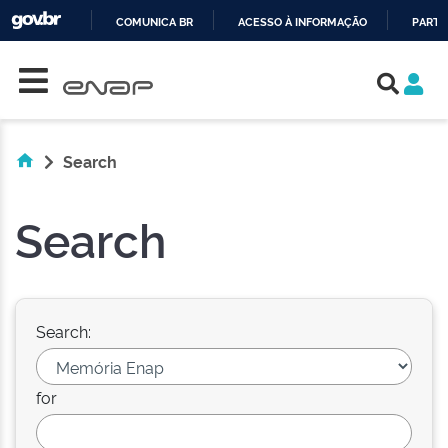
COMUNICA BR
ACESSO À INFORMAÇÃO
PARTI
Skip navigation
IR
PARA
O
CONTEÚDO
Search
Search
Search:
for