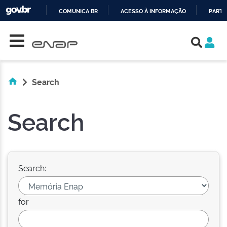
COMUNICA BR
ACESSO À INFORMAÇÃO
PARTI
Skip navigation
IR
PARA
O
CONTEÚDO
Search
Search
Search:
for