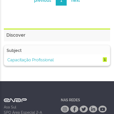
previous
1
next
Discover
Subject
Capacitação Profissional
1
NAS REDES
Asa Sul
SPO Área Especial 2-A