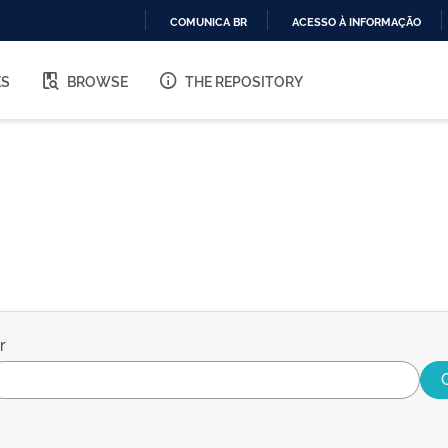
COMUNICA BR
ACESSO À INFORMAÇÃO
IR
PARA
ES
BROWSE
THE REPOSITORY
O
CONTEÚDO
r