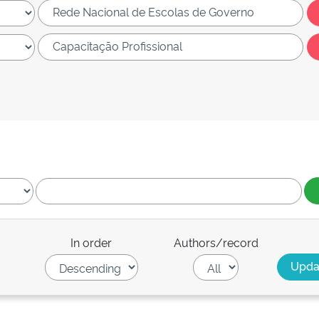
In order
Authors/record