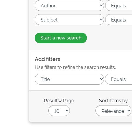
Start a new search
Add filters:
Use filters to refine the search results.
Results/Page
Sort items by