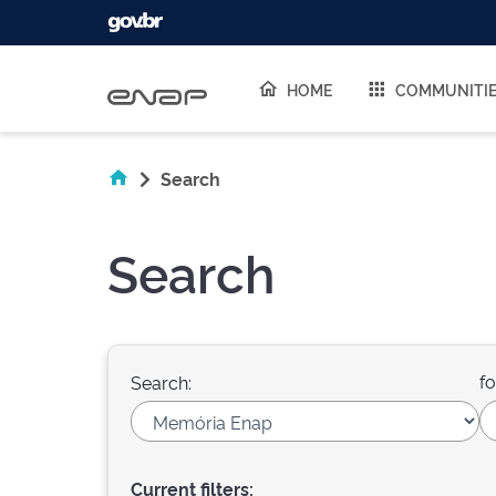
Skip navigation
HOME
COMMUNITI
Search
Search
fo
Search:
Current filters: