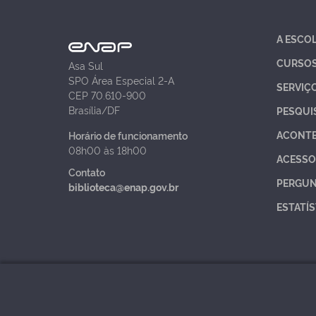
A ESCO
CURSO
Asa Sul
SPO Área Especial 2-A
SERVIÇ
CEP 70.610-900
Brasília/DF
PESQUI
ACONT
Horário de funcionamento
08h00 às 18h00
ACESSO
Contato
PERGUN
biblioteca@enap.gov.br
ESTATÍS