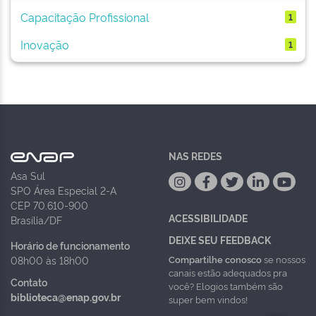
Capacitação Profissional
1
Inovação
1
NAS REDES
Asa Sul
SPO Área Especial 2-A
CEP 70.610-900
ACESSIBILIDADE
Brasília/DF
DEIXE SEU FEEDBACK
Horário de funcionamento
Compartilhe conosco
se nossos
08h00 às 18h00
canais estão adequados pra
Contato
você? Elogios também são
biblioteca@enap.gov.br
super bem vindos!