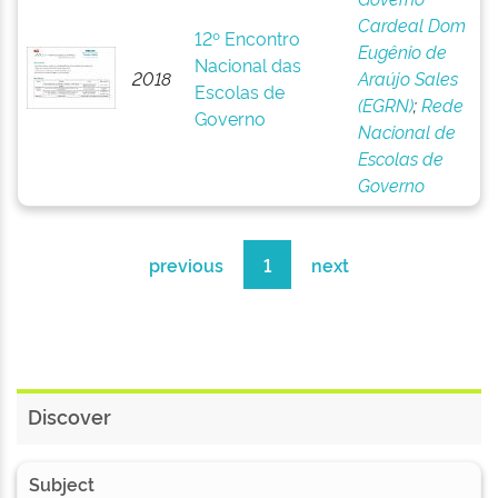
Cardeal Dom
12º Encontro
Eugênio de
Nacional das
2018
Araújo Sales
Escolas de
(EGRN)
;
Rede
Governo
Nacional de
Escolas de
Governo
previous
1
next
Discover
Subject