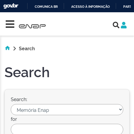
COMUNICA BR
ACESSO À INFORMAÇÃO
PARTI
Skip navigation
IR
PARA
O
CONTEÚDO
Search
Search
Search:
for