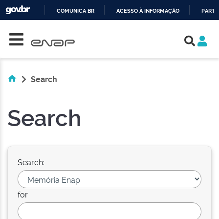
COMUNICA BR
ACESSO À INFORMAÇÃO
PARTI
Skip navigation
IR
PARA
O
CONTEÚDO
Search
Search
Search:
for