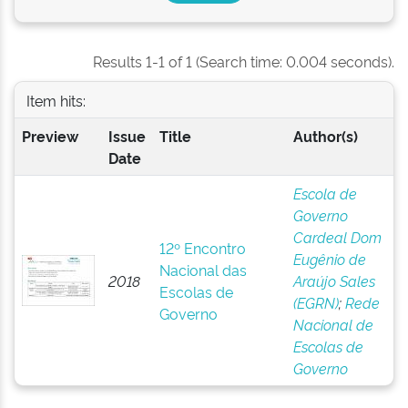
Results 1-1 of 1 (Search time: 0.004 seconds).
Item hits:
Preview
Issue
Title
Author(s)
Date
Escola de
Governo
Cardeal Dom
12º Encontro
Eugênio de
Nacional das
2018
Araújo Sales
Escolas de
(EGRN)
;
Rede
Governo
Nacional de
Escolas de
Governo