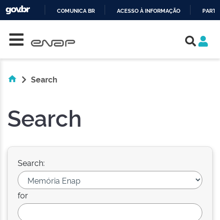
COMUNICA BR
ACESSO À INFORMAÇÃO
PARTI
Skip navigation
IR
PARA
O
CONTEÚDO
Search
Search
Search:
for