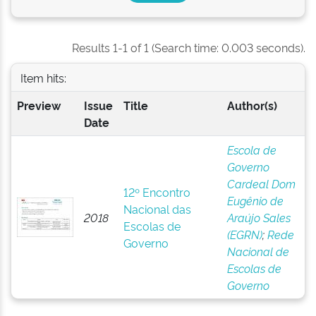
Results 1-1 of 1 (Search time: 0.003 seconds).
Item hits:
Preview
Issue
Title
Author(s)
Date
Escola de
Governo
Cardeal Dom
12º Encontro
Eugênio de
Nacional das
2018
Araújo Sales
Escolas de
(EGRN)
;
Rede
Governo
Nacional de
Escolas de
Governo