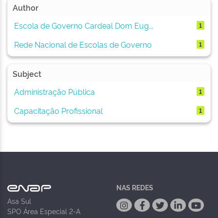
Author
Escola de Governo Cardeal Dom Eug...
1
Rede Nacional de Escolas de Governo
1
Subject
Administração Pública
1
Capacitação Profissional
1
NAS REDES
Asa Sul
SPO Área Especial 2-A