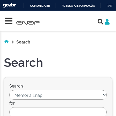
COMUNICA BR
ACESSO À INFORMAÇÃO
PARTI
Skip navigation
IR
PARA
O
CONTEÚDO
Search
Search
Search:
for