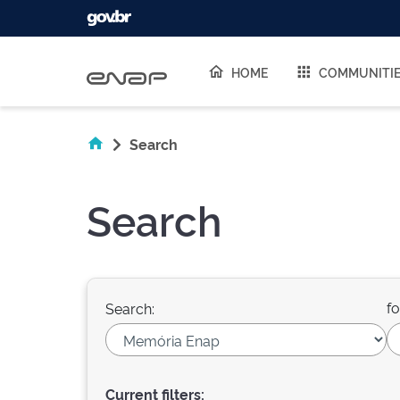
Skip navigation
HOME
COMMUNITI
Search
Search
fo
Search:
Current filters: