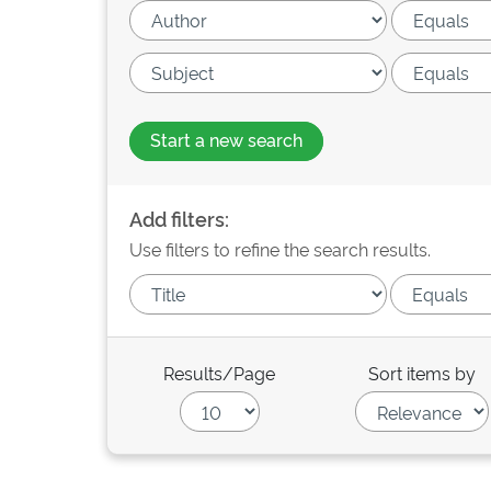
Start a new search
Add filters:
Use filters to refine the search results.
Results/Page
Sort items by