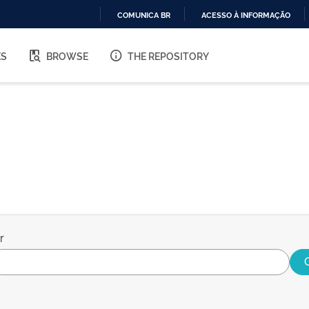
COMUNICA BR
ACESSO À INFORMAÇÃO
IR
PARA
ES
BROWSE
THE REPOSITORY
O
CONTEÚDO
r