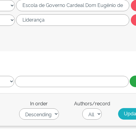
In order
Authors/record