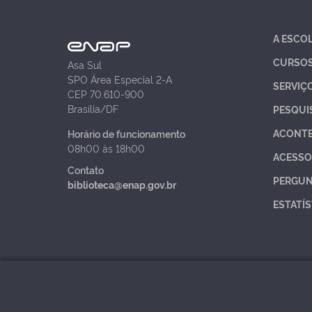
A ESCO
CURSO
Asa Sul
SPO Área Especial 2-A
SERVIÇ
CEP 70.610-900
Brasília/DF
PESQUI
ACONT
Horário de funcionamento
08h00 às 18h00
ACESSO
Contato
PERGUN
biblioteca@enap.gov.br
ESTATÍS