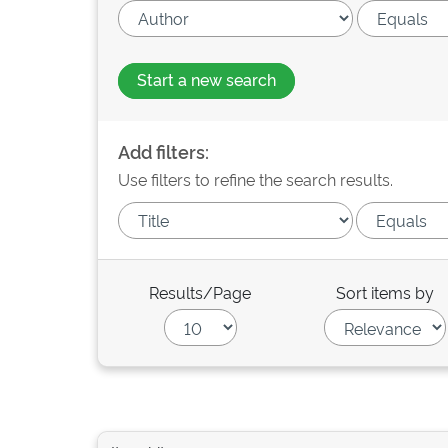
Start a new search
Add filters:
Use filters to refine the search results.
Results/Page
Sort items by