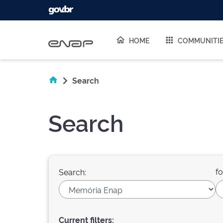
Skip navigation
HOME
COMMUNITI
Search
Search
fo
Search:
Current filters: