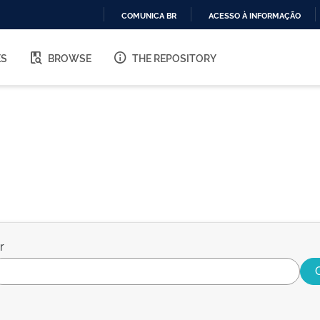
COMUNICA BR
ACESSO À INFORMAÇÃO
IR
PARA
ES
BROWSE
THE REPOSITORY
O
CONTEÚDO
r