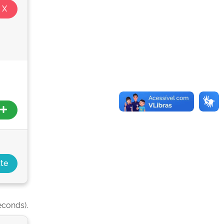
econds).