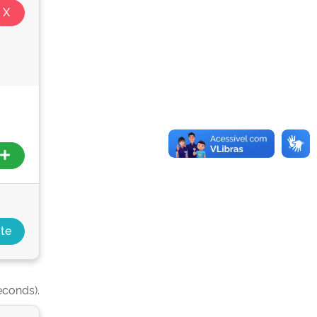
econds).