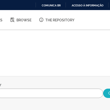
COMUNICA BR
ACESSO À INFORMAÇÃO
IR
PARA
ES
BROWSE
THE REPOSITORY
O
CONTEÚDO
r