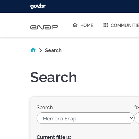
Skip navigation
HOME
COMMUNITI
Search
Search
fo
Search:
Current filters: