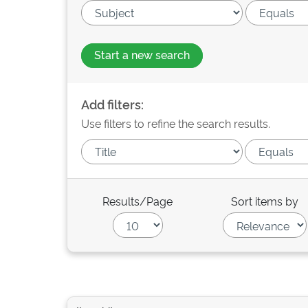
Start a new search
Add filters:
Use filters to refine the search results.
Results/Page
Sort items by