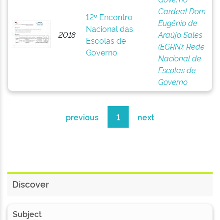
Cardeal Dom
12º Encontro
Eugênio de
Nacional das
2018
Araújo Sales
Escolas de
(EGRN)
;
Rede
Governo
Nacional de
Escolas de
Governo
previous
1
next
Discover
Subject