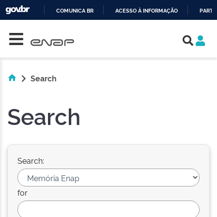
COMUNICA BR
ACESSO À INFORMAÇÃO
PARTI
Skip navigation
IR
PARA
O
CONTEÚDO
Search
Search
Search:
for