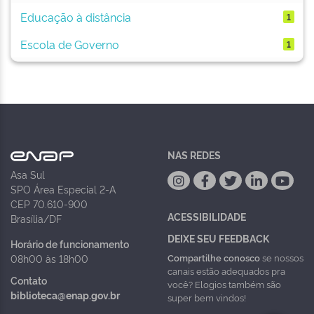
Educação à distância
1
Escola de Governo
1
NAS REDES
Asa Sul
SPO Área Especial 2-A
CEP 70.610-900
ACESSIBILIDADE
Brasília/DF
DEIXE SEU FEEDBACK
Horário de funcionamento
Compartilhe conosco
se nossos
08h00 às 18h00
canais estão adequados pra
Contato
você? Elogios também são
biblioteca@enap.gov.br
super bem vindos!