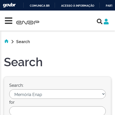
COMUNICA BR
ACESSO À INFORMAÇÃO
PARTI
Skip navigation
IR
PARA
O
CONTEÚDO
Search
Search
Search:
for