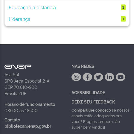
Educação à distância
1
Liderança
1
NAS REDES
Asa Sul
SPO Área Especial 2-A
CEP 70.610-900
ACESSIBILIDADE
Brasília/DF
DEIXE SEU FEEDBACK
Horário de funcionamento
Compartilhe conosco
se nossos
08h00 às 18h00
canais estão adequados pra
Contato
você? Elogios também são
biblioteca@enap.gov.br
super bem vindos!