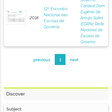
Cardeal Dom
12º Encontro
Eugênio de
Nacional das
2018
Araújo Sales
Escolas de
(EGRN)
;
Rede
Governo
Nacional de
Escolas de
Governo
previous
1
next
Discover
Subject