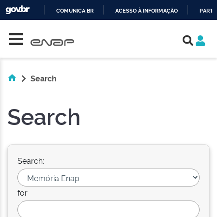
COMUNICA BR
ACESSO À INFORMAÇÃO
PARTI
Skip navigation
IR
PARA
O
CONTEÚDO
Search
Search
Search:
for