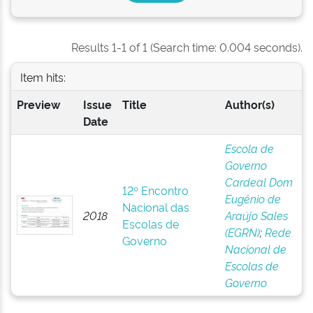
Results 1-1 of 1 (Search time: 0.004 seconds).
Item hits:
Preview
Issue
Title
Author(s)
Date
Escola de
Governo
Cardeal Dom
12º Encontro
Eugênio de
Nacional das
2018
Araújo Sales
Escolas de
(EGRN)
;
Rede
Governo
Nacional de
Escolas de
Governo