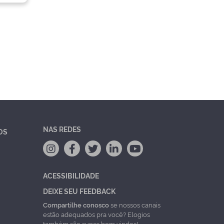
NAS REDES
OS
ACESSIBILIDADE
DEIXE SEU FEEDBACK
Compartilhe conosco
se nossos canais
estão adequados pra você? Elogios
também são super bem vindos!