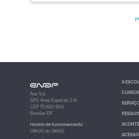
p
A ESCO
CURSO
Asa Sul
SPO Área Especial 2-A
SERVIÇ
CEP 70.610-900
Brasília/DF
PESQUI
ACONT
Horário de funcionamento
08h00 às 18h00
ACESSO