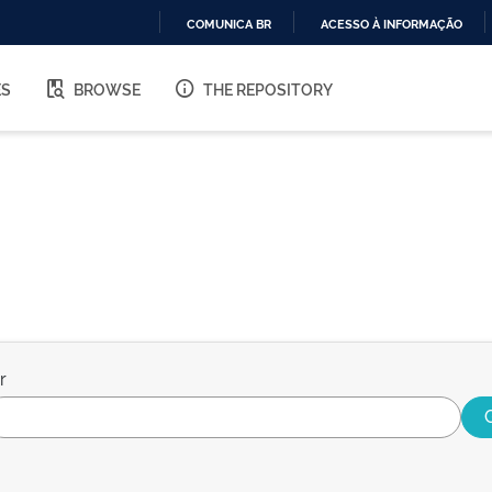
COMUNICA BR
ACESSO À INFORMAÇÃO
IR
PARA
ES
BROWSE
THE REPOSITORY
O
CONTEÚDO
r