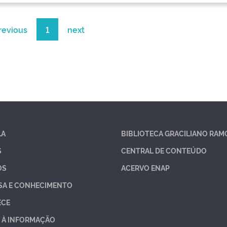
revious
1
next
LA
BIBLIOTECA GRACILIANO RAM
S
CENTRAL DE CONTEÚDO
OS
ACERVO ENAP
SA E CONHECIMENTO
ECE
 À INFORMAÇÃO