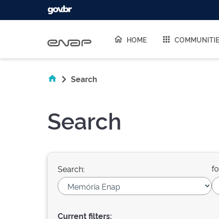
Skip navigation
HOME
COMMUNITI
Search
Search
fo
Search:
Current filters: