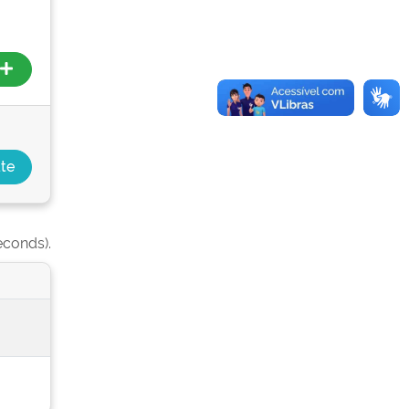
econds).