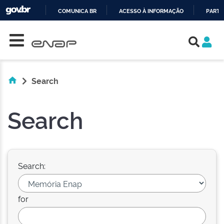
COMUNICA BR
ACESSO À INFORMAÇÃO
PARTI
Skip navigation
IR
PARA
O
CONTEÚDO
Search
Search
Search:
for