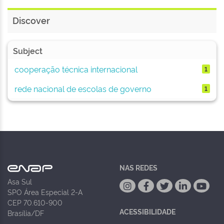
Discover
Subject
cooperação técnica internacional
1
rede nacional de escolas de governo
1
NAS REDES
Asa Sul
SPO Área Especial 2-A
CEP 70.610-900
ACESSIBILIDADE
Brasília/DF